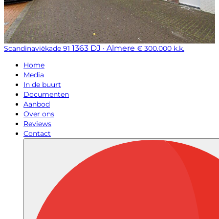
1363 DJ · Almere
Scandinaviëkade 91
€ 300.000 k.k.
Home
Media
In de buurt
Documenten
Aanbod
Over ons
Reviews
Contact