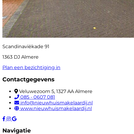
Scandinaviëkade 91
1363 DJ Almere
Plan een bezichtiging in
Contactgegevens
Veluwezoom 5, 1327 AA Almere
085 - 0607 081
info@nieuwhuismakelaardij.nl
www.nieuwhuismakelaardij.nl
Navigatie