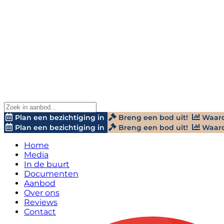
Plan een bezichtiging in
Breng een bod uit!
Waard
Plan een bezichtiging in
Breng een bod uit!
Waard
Home
Media
In de buurt
Documenten
Aanbod
Over ons
Reviews
Contact