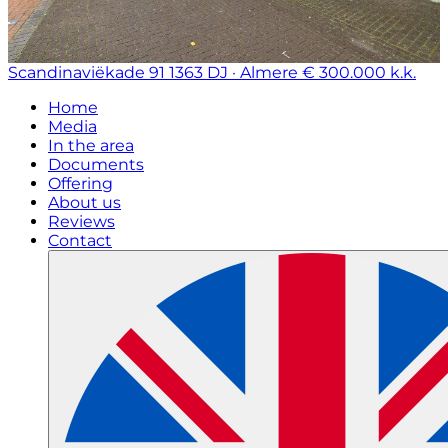
Scandinaviëkade 91
1363 DJ · Almere
€ 300.000 k.k.
Home
Media
In the area
Documents
Offering
About us
Reviews
Contact