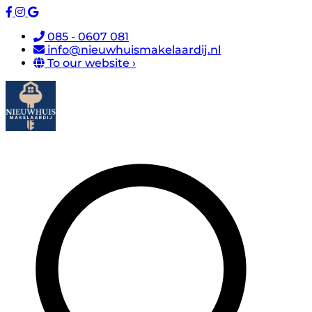
085 - 0607 081
info@nieuwhuismakelaardij.nl
To our website ›