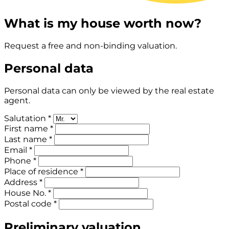
What is my house worth now?
Request a free and non-binding valuation.
Personal data
Personal data can only be viewed by the real estate
agent.
Salutation *
First name *
Last name *
Email *
Phone *
Place of residence *
Address *
House No. *
Postal code *
Preliminary valuation