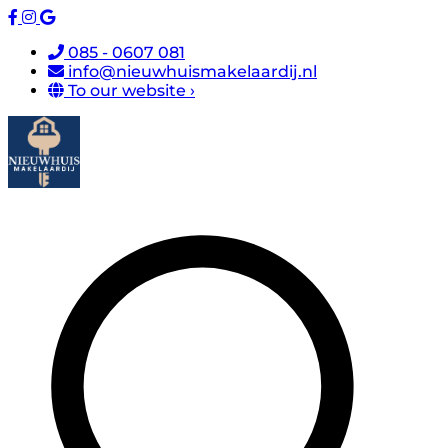
085 - 0607 081
info@nieuwhuismakelaardij.nl
To our website ›