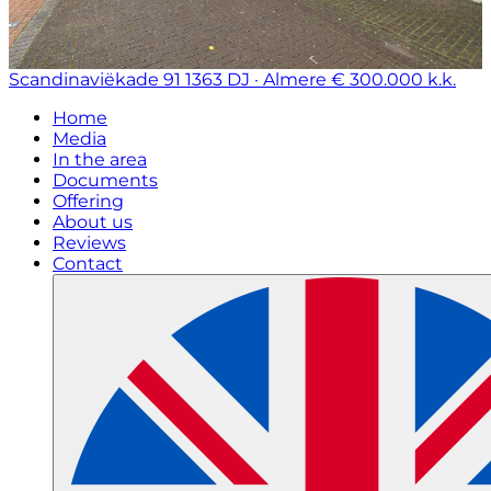
Scandinaviëkade 91
1363 DJ · Almere
€ 300.000 k.k.
Home
Media
In the area
Documents
Offering
About us
Reviews
Contact